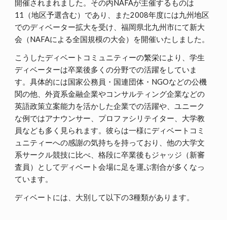
開催されまれました。その内NAFAが主催するものは
11（地区予選含む）であり、また2008年度には九州地区
でのディベーター拡大を受け、福岡県北九州市にて新大
会（NAFAによる全国規模の大会）を開催いたしました。
こうしたディベートコミュニティーの繁栄により、学生
ディベーターは卒業後多くの分野での活躍をしていま
す。具体的には国家公務員・国連団体・NGOなどの公機
関の他、外資系金融企業やコンサルティング企業などの
英語政策立案能力を活かした企業での活躍や、ユニーク
な例ではアナウンサー、プロファシリテイター、大学教
員なども多く見られます。彼らは一様にディベートコミ
ュニティーへの感謝の気持ちを持っており、他の大学文
系サークル競技に比べ、格段に卒業後もジャッジ（新審
査員）としてディベート会場に足を運ぶ割合が多くなっ
ています。
ディベートには、大別して以下の3種類があります。